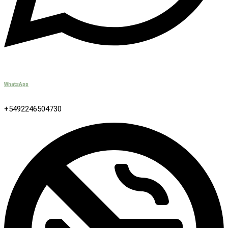
WhatsApp
+5492246504730